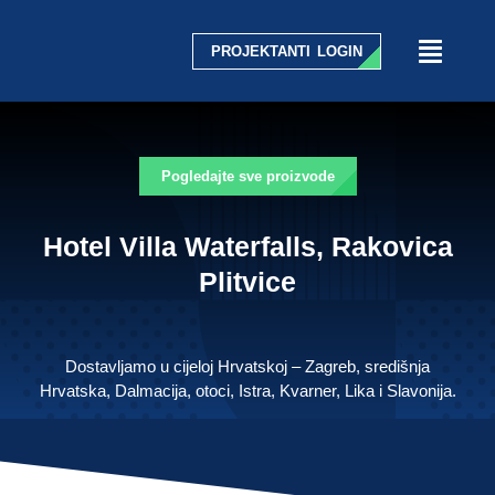
Skip
to
PROJEKTANTI LOGIN
Toggle
content
Naviga
HOME
Pogledajte sve proizvode
O NAMA
Hotel Villa Waterfalls, Rakovica
SVI NAŠI PROIZVODI
Plitvice
DOSTAVA
Dostavljamo u cijeloj Hrvatskoj – Zagreb, središnja
Hrvatska, Dalmacija, otoci, Istra, Kvarner, Lika i Slavonija.
ZANIMLJIVOSTI
SERVIS