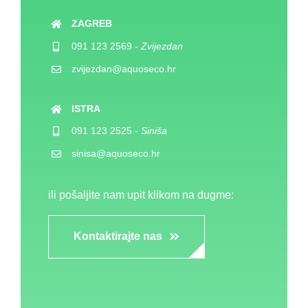
ZAGREB
091 123 2569
-
Zvijezdan
zvijezdan@aquoseco.hr
ISTRA
091 123 2525
-
Siniša
sinisa@aquoseco.hr
ili pošaljite nam upit klikom na dugme:
Kontaktirajte nas