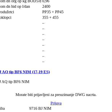
om dn org op kg BOD5/d
0,96
om dn hid op l/dan
2400
rodužetci
PP35 + PP45
oklopci
355 + 455
–
–
–
–
–
–
–
–
J AQ tip BF6 NIM (17-19 ES)
J AQ tip BF6 NIM
Morate biti prijavljeni za preuzimanje DWG nacrta.
Prijava
ifra
9716 BJ NIM