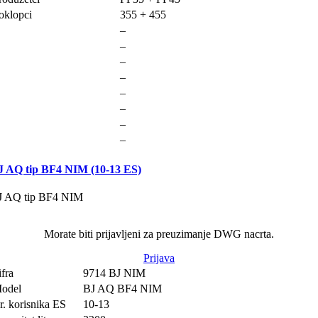
oklopci
355 + 455
–
–
–
–
–
–
–
–
J AQ tip BF4 NIM (10-13 ES)
J AQ tip BF4 NIM
Morate biti prijavljeni za preuzimanje DWG nacrta.
Prijava
ifra
9714 BJ NIM
odel
BJ AQ BF4 NIM
r. korisnika ES
10-13