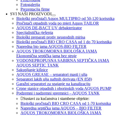
Fotogalerija
Prezentacija firme
SVI NAŠI PROIZVODI
Biološki pročistači Aquos MULTIPRO od 50-120 korisnika
Pročistači otpadnih voda po mjeri Aquos TAILOR
AQUOS DE-BACT UV debakterizator
Specijalistička rješenja
Biološki preparati protiv neugodnih mirisa
Biološki pročistači BIO CRO CASA od 1 do 70 korisnika
Napredna bio jama AQUOS-BIO FILTER
AQUOS TROKOMORNA BIOLOŠKA JAMA
Ekonomična septička jama bez struje
VODONEPROPUSNA SABIRNA SEPTIČKA JAMA
AQUOS SEPTIC TANK
Sakupljanje kišnice
AQUOS GREASE – separatori masti i ulja
Separatori lakih ulja naftnih derivata (EN 858)
Garažni separatori za spajanje na kanalizaciju
Crpne stanice otpadnih i oborinskih voda AQUOS PUMP
Podzemni i nadzemni spremnici – AQUOS TANK
Sustavi za kućanstva i stambene objekte:
Biološki pročistači BIO CRO CASA od 1-70 korisnika
Napredna septička jama AQUOS – BIO FILTER
AQUOS TROKOMORNA BIOLOŠKA JAMA