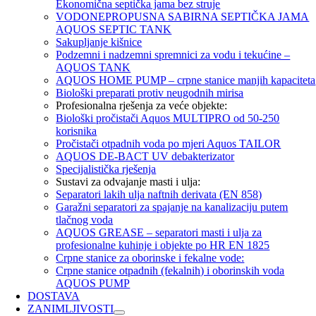
Ekonomična septička jama bez struje
VODONEPROPUSNA SABIRNA SEPTIČKA JAMA
AQUOS SEPTIC TANK
Sakupljanje kišnice
Podzemni i nadzemni spremnici za vodu i tekućine –
AQUOS TANK
AQUOS HOME PUMP – crpne stanice manjih kapaciteta
Biološki preparati protiv neugodnih mirisa
Profesionalna rješenja za veće objekte:
Biološki pročistači Aquos MULTIPRO od 50-250
korisnika
Pročistači otpadnih voda po mjeri Aquos TAILOR
AQUOS DE-BACT UV debakterizator
Specijalistička rješenja
Sustavi za odvajanje masti i ulja:
Separatori lakih ulja naftnih derivata (EN 858)
Garažni separatori za spajanje na kanalizaciju putem
tlačnog voda
AQUOS GREASE – separatori masti i ulja za
profesionalne kuhinje i objekte po HR EN 1825
Crpne stanice za oborinske i fekalne vode:
Crpne stanice otpadnih (fekalnih) i oborinskih voda
AQUOS PUMP
DOSTAVA
ZANIMLJIVOSTI