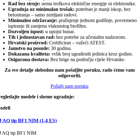
Rad bez struje:
nema troškova električne energije ni elektronike.
Ugradnja uz minimalan trošak:
potreban je manji iskop, bez
betoniranja – samo zemljani radovi.
Minimalno održavanje:
pražnjenje jednom godišnje, povremeno
ispiranje ili zamjena vlaknastog biofiltra.
Dozvoljen ispust:
u upojni bunar.
Tih i jednostavan rad:
bez potrebe za učestalim nadzorom.
Hrvatski proizvod:
Certificiran – važeći ATEST.
Jamstvo na posude:
30 godina.
Dokazana kvaliteta:
velik broj ugrađenih jedinica kroz godine.
Osigurana dostava:
Bez brige na području cijele Hrvatske.
Za sve detalje slobodno nam pošaljite poruku, rado ćemo vam
odgovoriti.
Pošalji nam poruku
regledajte modele i sheme ugradnje:
odeli
J AQ tip BF1 NIM (1-4 ES)
J AQ tip BF1 NIM