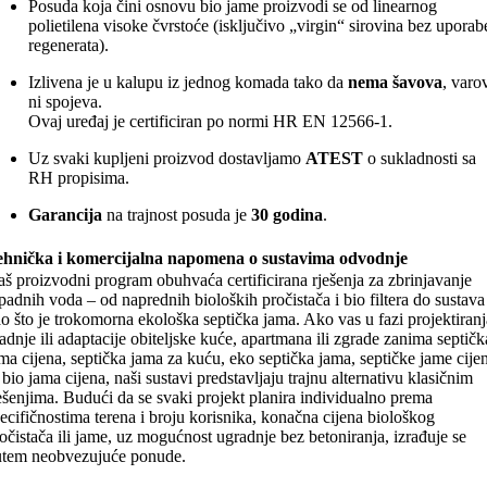
Posuda koja čini osnovu bio jame proizvodi se od linearnog
polietilena visoke čvrstoće (isključivo „virgin“ sirovina bez uporab
regenerata).
Izlivena je u kalupu iz jednog komada tako da
nema šavova
, varo
ni spojeva.
Ovaj uređaj je certificiran po normi HR EN 12566-1.
Uz svaki kupljeni proizvod dostavljamo
ATEST
o sukladnosti sa
RH propisima.
Garancija
na trajnost posuda je
30 godina
.
ehnička i komercijalna napomena o sustavima odvodnje
š proizvodni program obuhvaća certificirana rješenja za zbrinjavanje
padnih voda – od naprednih bioloških pročistača i bio filtera do sustava
o što je trokomorna ekološka septička jama. Ako vas u fazi projektiranj
adnje ili adaptacije obiteljske kuće, apartmana ili zgrade zanima septičk
ma cijena, septička jama za kuću, eko septička jama, septičke jame cije
i bio jama cijena, naši sustavi predstavljaju trajnu alternativu klasičnim
ešenjima. Budući da se svaki projekt planira individualno prema
ecifičnostima terena i broju korisnika, konačna cijena biološkog
očistača ili jame, uz mogućnost ugradnje bez betoniranja, izrađuje se
utem neobvezujuće ponude.