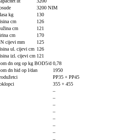
apacitet lit
3200
osude
3200 NIM
asa kg
130
isina cm
126
užina cm
121
irina cm
170
N cijevi mm
125
isina ul. cijevi cm
126
isina izl. cijevi cm
121
om dn org op kg BOD5/d
0,78
om dn hid op l/dan
1950
rodužetci
PP35 + PP45
oklopci
355 + 455
–
–
–
–
–
–
–
–