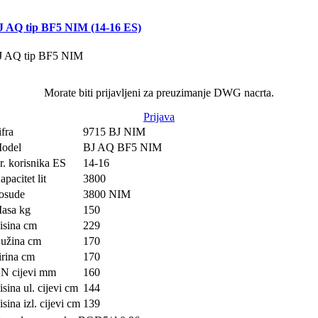
J AQ tip BF5 NIM (14-16 ES)
J AQ tip BF5 NIM
Morate biti prijavljeni za preuzimanje DWG nacrta.
Prijava
ifra
9715 BJ NIM
odel
BJ AQ BF5 NIM
r. korisnika ES
14-16
apacitet lit
3800
osude
3800 NIM
asa kg
150
isina cm
229
užina cm
170
irina cm
170
N cijevi mm
160
isina ul. cijevi cm
144
isina izl. cijevi cm
139