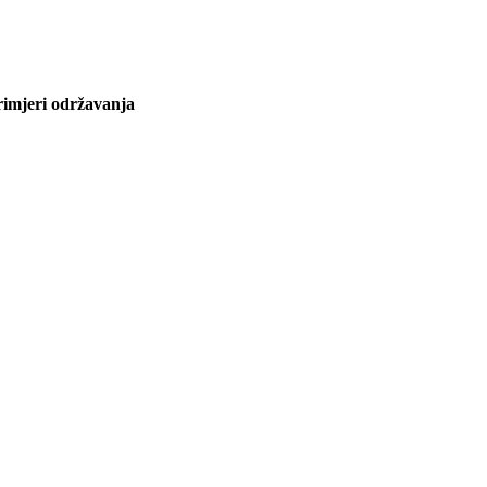
rimjeri održavanja