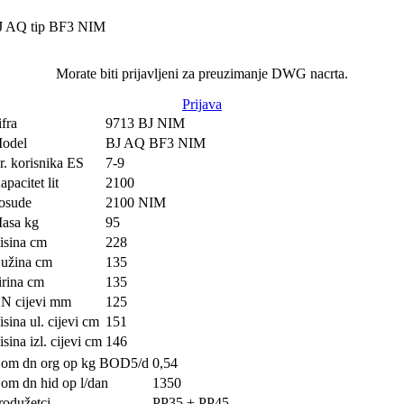
J AQ tip BF3 NIM
Morate biti prijavljeni za preuzimanje DWG nacrta.
Prijava
ifra
9713 BJ NIM
odel
BJ AQ BF3 NIM
r. korisnika ES
7-9
apacitet lit
2100
osude
2100 NIM
asa kg
95
isina cm
228
užina cm
135
irina cm
135
N cijevi mm
125
isina ul. cijevi cm
151
isina izl. cijevi cm
146
om dn org op kg BOD5/d
0,54
om dn hid op l/dan
1350
rodužetci
PP35 + PP45