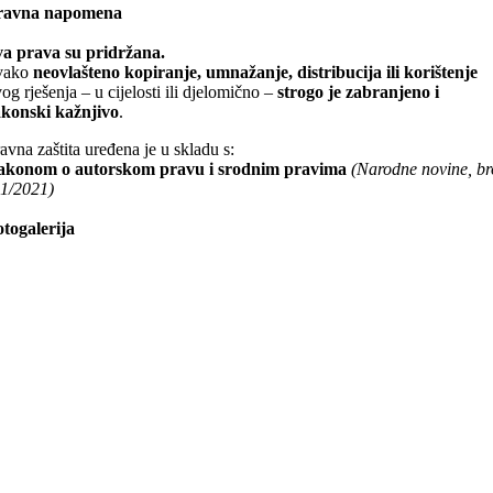
ravna napomena
va prava su pridržana.
vako
neovlašteno kopiranje, umnažanje, distribucija ili korištenje
og rješenja – u cijelosti ili djelomično –
strogo je zabranjeno i
akonski kažnjivo
.
avna zaštita uređena je u skladu s:
akonom o autorskom pravu i srodnim pravima
(Narodne novine, br
1/2021)
togalerija