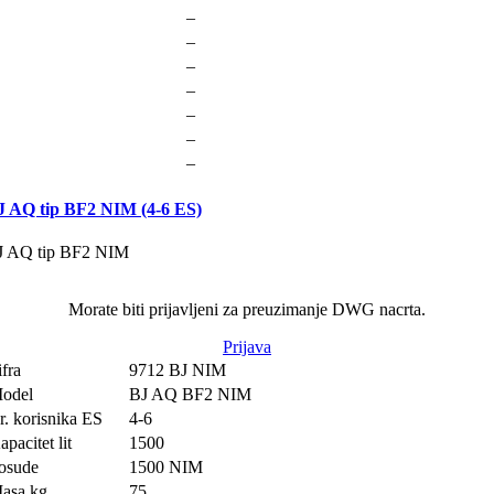
–
–
–
–
–
–
–
J AQ tip BF2 NIM (4-6 ES)
J AQ tip BF2 NIM
Morate biti prijavljeni za preuzimanje DWG nacrta.
Prijava
ifra
9712 BJ NIM
odel
BJ AQ BF2 NIM
r. korisnika ES
4-6
apacitet lit
1500
osude
1500 NIM
asa kg
75