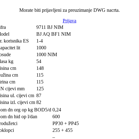
Morate biti prijavljeni za preuzimanje DWG nacrta.
Prijava
ifra
9711 BJ NIM
odel
BJ AQ BF1 NIM
r. korisnika ES
1-4
apacitet lit
1000
osude
1000 NIM
asa kg
54
isina cm
148
užina cm
115
irina cm
115
N cijevi mm
125
isina ul. cijevi cm
87
isina izl. cijevi cm
82
om dn org op kg BOD5/d
0,24
om dn hid op l/dan
600
rodužetci
PP30 + PP45
oklopci
255 + 455
–