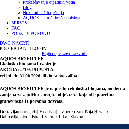
Pročišćavanje otpadnih voda
Blog
Neka od naših rješenja
AQUOS u stručnim časopisima
SERVIS
FAQ
POŠALJI PORUKU
DWG NACRTI
PROJEKTANTI LOGIN
Pogledajte sve proizvode
AQUOS BIO FILTER
Ekološka bio jama bez struje
AKCIJA: -25% POPUSTA
vrijedi do 31.08.2026. ili do isteka zaliha.
AQUOS BIO FILTER je napredna ekološka bio jama, moderna
zamjena za septičku jamu, za objekte za koje nije potrebna
građevinska i uporabna dozvola.
Dostavljamo u cijeloj Hrvatskoj – Zagreb, središnja Hrvatska,
Dalmacija, otoci, Istra, Kvarner, Lika i Slavonija.