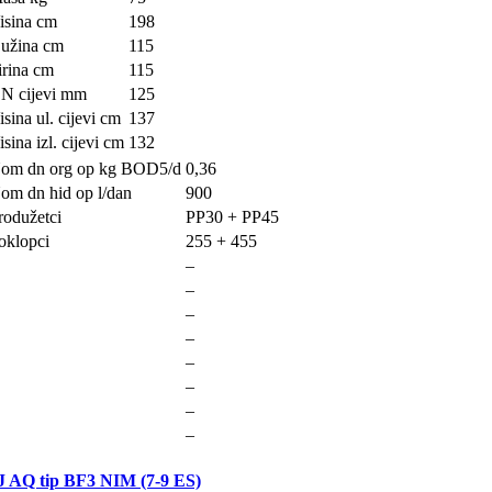
isina cm
198
užina cm
115
irina cm
115
N cijevi mm
125
isina ul. cijevi cm
137
isina izl. cijevi cm
132
om dn org op kg BOD5/d
0,36
om dn hid op l/dan
900
rodužetci
PP30 + PP45
oklopci
255 + 455
–
–
–
–
–
–
–
–
J AQ tip BF3 NIM (7-9 ES)