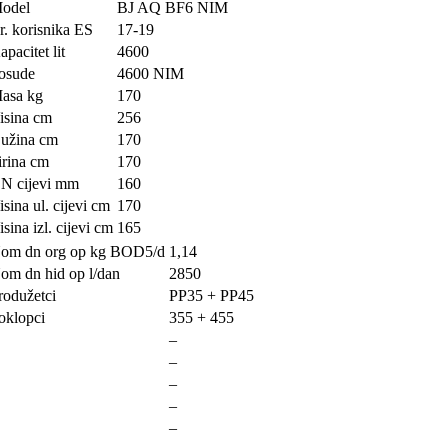
odel
BJ AQ BF6 NIM
r. korisnika ES
17-19
apacitet lit
4600
osude
4600 NIM
asa kg
170
isina cm
256
užina cm
170
irina cm
170
N cijevi mm
160
isina ul. cijevi cm
170
isina izl. cijevi cm
165
om dn org op kg BOD5/d
1,14
om dn hid op l/dan
2850
rodužetci
PP35 + PP45
oklopci
355 + 455
–
–
–
–
–