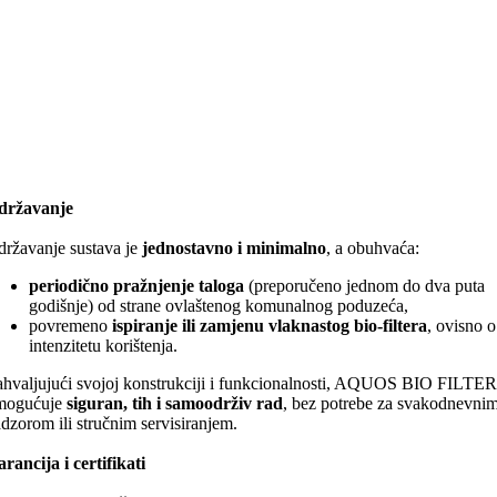
državanje
ržavanje sustava je
jednostavno i minimalno
, a obuhvaća:
periodično pražnjenje taloga
(preporučeno jednom do dva puta
godišnje) od strane ovlaštenog komunalnog poduzeća,
povremeno
ispiranje ili zamjenu vlaknastog bio-filtera
, ovisno o
intenzitetu korištenja.
hvaljujući svojoj konstrukciji i funkcionalnosti, AQUOS BIO FILTER
mogućuje
siguran, tih i samoodrživ rad
, bez potrebe za svakodnevni
dzorom ili stručnim servisiranjem.
rancija i certifikati