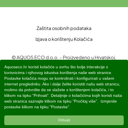
FAQ
Zaštita osobnih podataka
POŠALJI PORUKU
Izjava o korištenju Kolačića
© AQUOS ECO d.o.o. – Proizvedeno u Hrvatskoj.
Ova stranica i svi njezini sadržaji vlasništvo su
Aquoseco.hr koristi kolačiće u svrhu što bolje interakcije s
korisnicima i njihovog iskustva korištenja naše web stranice.
AQUOS ECO d.o.o.
Postavke kolačića mogu se kontrolirati i konfigurirati u vašem
Sadržaji su namijenjeni za prezentaciju proizvoda i
internet pregledniku. Ako i dalje želite koristiti našu web stranicu,
edukaciji o sustavima za pročišćavanje otpadnih
molimo da potvrdite da se slažete s korištenjem kolačića, i to
klikom na tipku "Prihvati". Detaljnije o kolačićima kojih koristi naša
voda
web stranica saznajte klikom na tipku "Pročitaj više”. Izmjenite
postavke klikom na tipku "Postavke".
Powered by
Studio Web Art
Prihvati