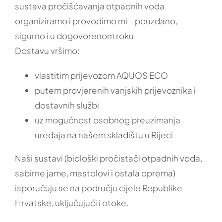
SERVIS
sustava pročišćavanja otpadnih voda
organiziramo i provodimo mi – pouzdano,
FAQ
sigurno i u dogovorenom roku.
Dostavu vršimo:
POŠALJI PORUKU
vlastitim prijevozom AQUOS ECO
putem provjerenih vanjskih prijevoznika i
dostavnih službi
uz mogućnost osobnog preuzimanja
uređaja na našem skladištu u Rijeci
Naši sustavi (biološki pročistači otpadnih voda,
sabirne jame, mastolovi i ostala oprema)
isporučuju se na području cijele Republike
Hrvatske, uključujući i otoke.