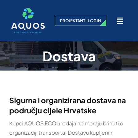
Skip
to
PROJEKTANTI LOGIN
content
Toggl
Navig
HOME
Dostava
O NAMA
SVI NAŠI PROIZVODI
Sigurna i organizirana dostava na
DOSTAVA
području cijele Hrvatske
ZANIMLJIVOSTI
Kupci AQUOS ECO uređaja ne moraju brinuti o
organizaciji transporta. Dostavu kupljenih