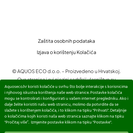
Zaštita osobnih podataka
Izjava o korištenju Kolačića
© AQUOS ECO d.o.o. – Proizvedeno u Hrvatskoj.
Ova stranica i svi njezini sadržaji vlasništvo su
Aquoseco.hr koristi kolačiće u svrhu što bolje interakcije s korisnicima
AQUOS ECO d.o.o.
i njihovog iskustva korištenja naše web stranice. Postavke kolačića
Sadržaji su namijenjeni za prezentaciju proizvoda i
mogu se kontrolirati i konfigurirati u vašem internet pregledniku. Ako i
dalje želite koristiti našu web stranicu, molimo da potvrdite da se
edukaciji o sustavima za pročišćavanje otpadnih
slažete s korištenjem kolačića, i to klikom na tipku "Prihvati". Detaljnije
voda
o kolačićima kojih koristi naša web stranica saznajte klikom na tipku
"Pročitaj više”. Izmjenite postavke klikom na tipku "Postavke".
Powered by
Studio Web Art