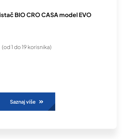
čistač BIO CRO CASA model EVO
(od 1 do 19 korisnika)
Saznaj više