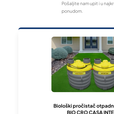
Pošaljite nam upit i u naj
ponudom.
Biološki pročistač otpadn
BIO CRO CASA INT