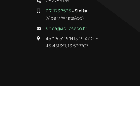
052 759 169
091 123 2525
-
Siniša
(Viber / WhatsApp)
sinisa@aquoseco.hr
45°25'52.9"N 13°31'47.0"E
45.431361, 13.529707