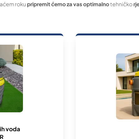
kraćem roku
pripremit ćemo za vas optimalno
tehničko
rj
ih voda
ER