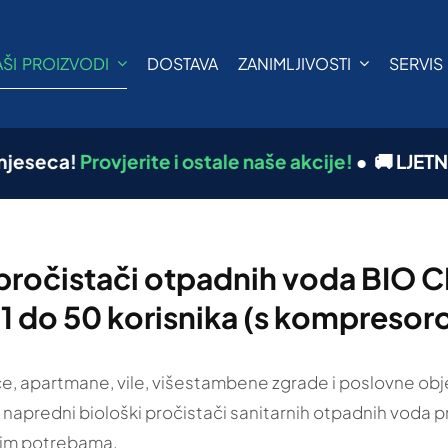
AŠI PROIZVODI
DOSTAVA
ZANIMLJIVOSTI
SERVIS
ca!
Provjerite i ostale naše akcije!
●
🚚 LJETNA AKCI
 pročistači otpadnih voda BIO
 1 do 50 korisnika (s kompresor
e, apartmane, vile, višestambene zgrade i poslovne obj
 napredni biološki pročistači sanitarnih otpadnih voda p
šim potrebama.