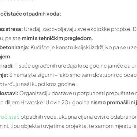
očistaće otpadnih voda:
z stresa:
Uređaji zadovoljavaju sve ekološke propise. D
u, pa ste
mirni s tehničkim pregledom
.
 betoniranja:
Kućište je konstrukcijski izdržljivo pa se u
njem
.
 radi:
Tisuće ugrađenih uređaja kroz godine jamče da ur
nje:
S nama ste sigurni – lako smo vam dostupni od odabi
otvrđuju naši kupci kroz godine.
dostavi:
Organizaciju dostave u potpunosti prepuštate na
e diljem Hrvatske. U ovih 20+ godina
nismo promašili ni
ročistač
otpadnih voda, ukupna cijena ovisi o odabrano
mini, tipu objekta i uvjetima projekta, te samom mjestu i