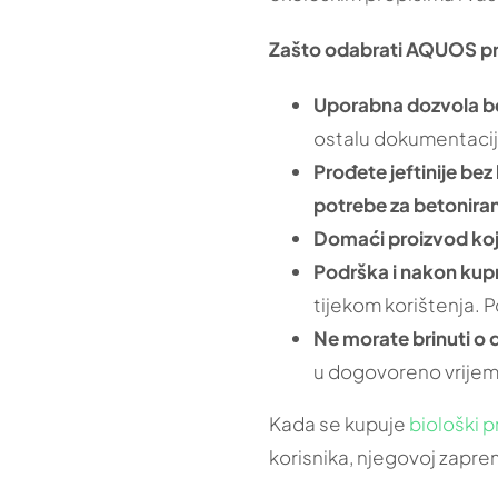
Zašto odabrati AQUOS pr
Uporabna dozvola be
ostalu dokumentacij
Prođete jeftinije bez
potrebe za betonira
Domaći proizvod koji
Podrška i nakon kup
tijekom korištenja. P
Ne morate brinuti o 
u dogovoreno vrijem
Kada se kupuje
biološki p
korisnika, njegovoj zapre