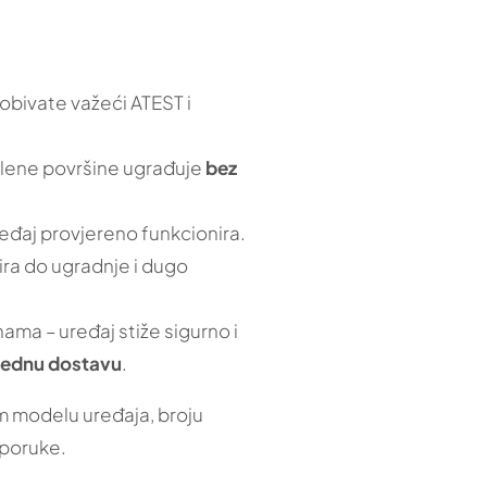
obivate važeći ATEST i
 zelene površine ugrađuje
bez
eđaj provjereno funkcionira.
ra do ugradnje i dugo
ma – uređaj stiže sigurno i
 jednu dostavu
.
m modelu uređaja, broju
sporuke.