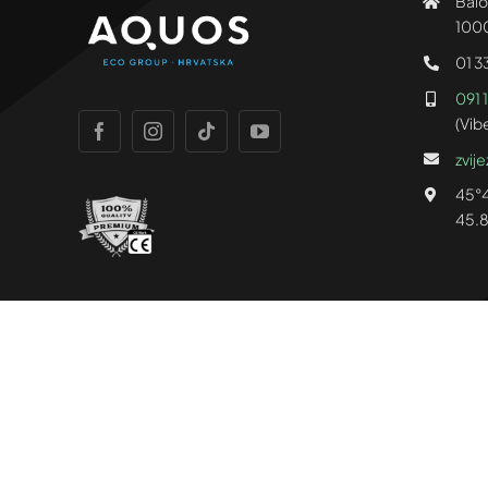
Balot
100
01 3
091 
(Vib
zvij
45°4
45.8