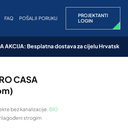
PROJEKTANTI
FAQ
POŠALJI PORUKU
LOGIN
JA: Besplatna dostava za cijelu Hrvatsku (uključu
 CRO CASA
om)
ekte bez kanalizacije.
BIO
rilagođeni strogim