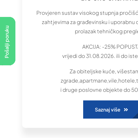
Provjeren sustav visokog stupnja pročiš
zahtjevima za građevinsku i uporabnu 
Pošalji poruku
prolazak tehničkog pregl
AKCIJA: -25% POPUST
vrijedi do 31.08.2026. ili do ist
Za obiteljske kuće, višest
zgrade,apartmane,vile,hotele
i druge poslovne objekte do 50 
Saznaj više