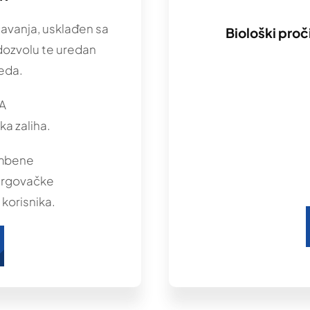
ćavanja, usklađen sa
Biološki pro
dozvolu te uredan
eda.
A
eka zaliha.
ambene
,trgovačke
korisnika.