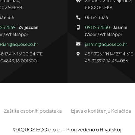
in prilaz 4,
Šetalište XIII divizije br. 2,
00 ZAGREB
51000 RIJEKA
33 6555
051 623 336
123 2569
-
Zvijezdan
091 123 2530
-
Jasmin
er / WhatsApp)
(Viber / WhatsApp)
ezdan@aquoseco.hr
jasmin@aquoseco.hr
8'17.4"N 16°00'04.7"E
45°19'26.1"N 14°27'14.6"E
04843, 16.001300
45.323917, 14.454056
Zaštita osobnih podataka
Izjava o korištenju Kolačića
© AQUOS ECO d.o.o. – Proizvedeno u Hrvatskoj.