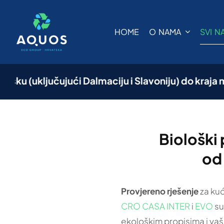
Skip
to
HOME
O NAMA
SVI N
content
(uključujući Dalmaciju i Slavoniju) do kraja mjese
Biološki
od
Provjereno rješenje
za kuć
CRO CASA INTER
i
EVO
su
ekološkim propisima i va