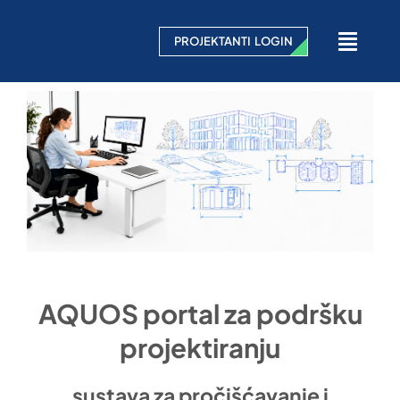
Skip
to
PROJEKTANTI LOGIN
Toggl
content
Navig
HOME
O NAMA
SVI NAŠI PROIZVODI
DOSTAVA
AQUOS portal za podršku
ZANIMLJIVOSTI
projektiranju
SERVIS
sustava za pročišćavanje i