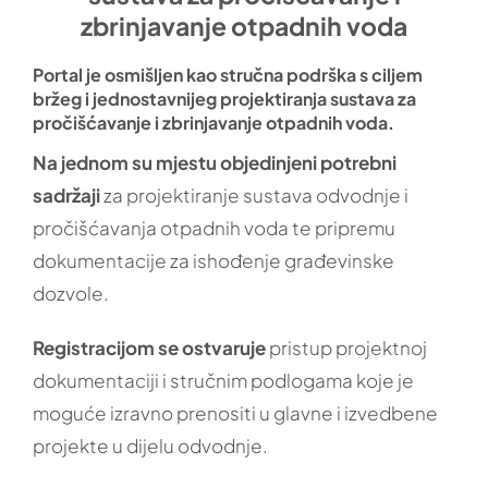
zbrinjavanje otpadnih voda
FAQ
Portal je osmišljen kao stručna podrška s ciljem
bržeg i jednostavnijeg projektiranja sustava za
pročišćavanje i zbrinjavanje otpadnih voda.
POŠALJI PORUKU
Na jednom su mjestu objedinjeni potrebni
sadržaji
za projektiranje sustava odvodnje i
pročišćavanja otpadnih voda te pripremu
dokumentacije za ishođenje građevinske
dozvole.
Registracijom se ostvaruje
pristup projektnoj
dokumentaciji i stručnim podlogama koje je
moguće izravno prenositi u glavne i izvedbene
projekte u dijelu odvodnje.