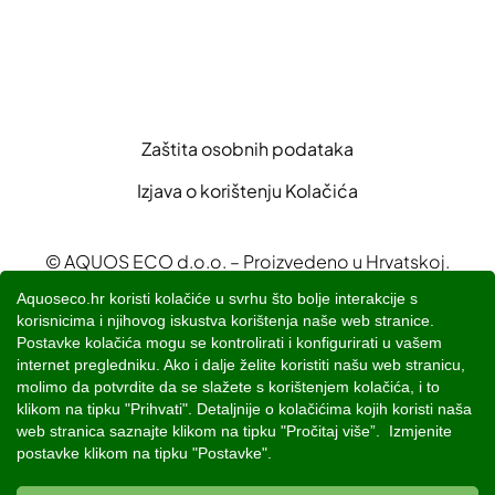
Zaštita osobnih podataka
Izjava o korištenju Kolačića
© AQUOS ECO d.o.o. – Proizvedeno u Hrvatskoj.
Ova stranica i svi njezini sadržaji vlasništvo su
Aquoseco.hr koristi kolačiće u svrhu što bolje interakcije s
korisnicima i njihovog iskustva korištenja naše web stranice.
AQUOS ECO d.o.o.
Postavke kolačića mogu se kontrolirati i konfigurirati u vašem
Sadržaji su namijenjeni za prezentaciju proizvoda i
internet pregledniku. Ako i dalje želite koristiti našu web stranicu,
edukaciji o sustavima za pročišćavanje otpadnih
molimo da potvrdite da se slažete s korištenjem kolačića, i to
klikom na tipku "Prihvati". Detaljnije o kolačićima kojih koristi naša
voda
web stranica saznajte klikom na tipku "Pročitaj više”. Izmjenite
postavke klikom na tipku "Postavke".
Powered by
Studio Web Art