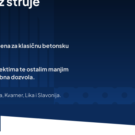
 struje
a za klasičnu betonsku
ektima te ostalim manjim
abna dozvola.
 Kvarner, Lika i Slavonija.