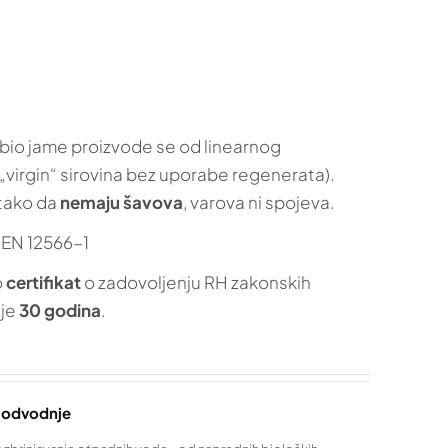
bio jame proizvode se od linearnog
 „virgin“ sirovina bez uporabe regenerata).
 tako da
nemaju šavova
, varova ni spojeva.
R EN 12566-1
o
certifikat
o zadovoljenju RH zakonskih
 je
30 godina
.
a odvodnje