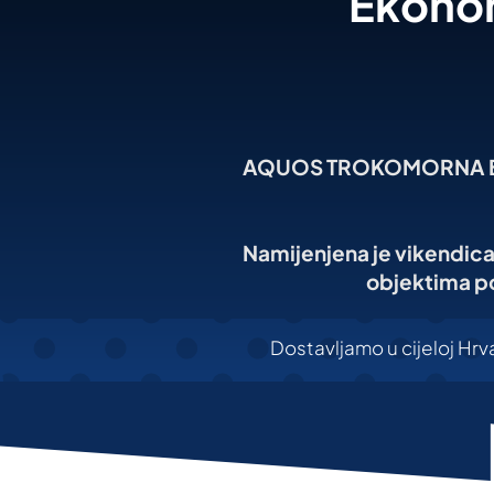
Ekonom
AQUOS TROKOMORNA BIOL
Namijenjena je vikendic
objektima po
Dostavljamo u cijeloj Hrva