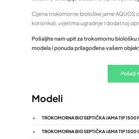
Cijena trokomorne biološke jame AQUOS ovi
korisnika), uvjetima ugradnje i dodatnoj op
Pošaljite nam upit za trokomornu biološku
modela i ponuda prilagođena vašem objekt
Pošalji
Modeli
TROKOMORNA BIO SEPTIČKA JAMA TIP 1500 PC
TROKOMORNA BIO SEPTIČKA JAMA TIP 1500 QS