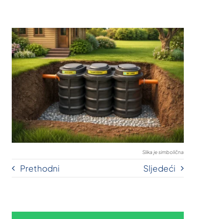
Slika je simbolična
Prethodni
Sljedeći