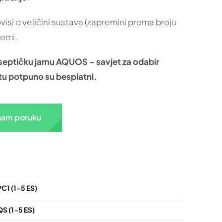
si o veličini sustava (zapremini prema broju
remi.
 septičku jamu AQUOS – savjet za odabir
u potpuno su besplatni.
 nam poruku
1 (1-5 ES)
 (1-5 ES)