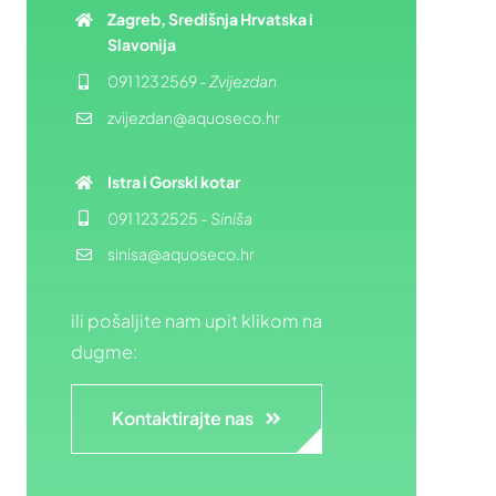
Zagreb, Središnja Hrvatska i
Slavonija
091 123 2569
-
Zvijezdan
zvijezdan@aquoseco.hr
Istra i Gorski kotar
091 123 2525
-
Siniša
sinisa@aquoseco.hr
ili pošaljite nam upit klikom na
dugme:
Kontaktirajte nas