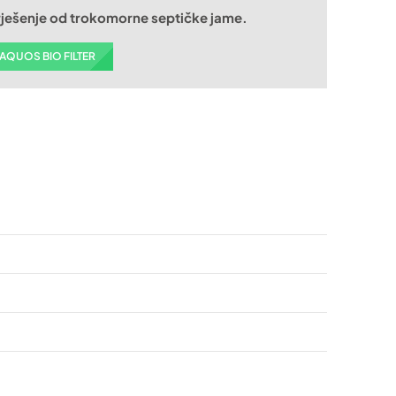
rješenje od trokomorne septičke jame.
AQUOS BIO FILTER