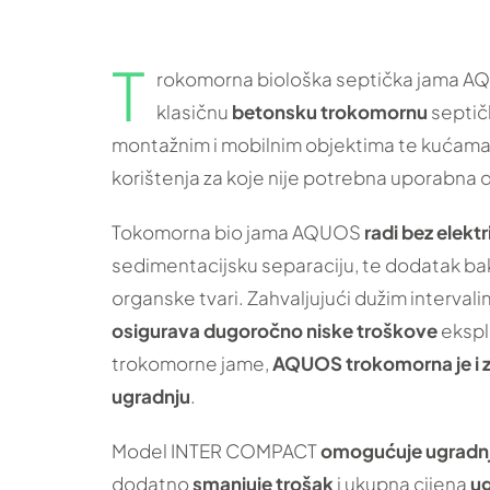
T
rokomorna biološka septička jama 
klasičnu
betonsku trokomornu
septič
montažnim i mobilnim objektima te kućama
korištenja za koje nije potrebna uporabna 
Tokomorna bio jama AQUOS
radi bez elekt
sedimentacijsku separaciju, te dodatak bakt
organske tvari. Zahvaljujući dužim interval
osigurava dugoročno niske troškove
ekspl
trokomorne jame,
AQUOS trokomorna je i
ugradnju
.
Model INTER COMPACT
omogućuje ugradn
dodatno
smanjuje trošak
i ukupna cijena
ug