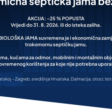
ična septička jama bez
AKCIJA: –25 % POPUSTA
Vrijedi do 31. 8. 2026. ili do isteka zaliha.
OŠKA JAMA suvremena je i ekonomična zamjen
trokomornu septičku jamu.
ama, kućama za odmor, mobilnim i montažnim obj
vremenog korištenja za koje nije potrebna upor
tskoj – Zagreb, središnja Hrvatska, Dalmacija, otoci, Istra,