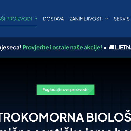
AŠI PROIZVODI
DOSTAVA
ZANIMLJIVOSTI
SERVIS
rovjerite i ostale naše akcije!
●
🚚 LJETNA AKCIJA: 
Pogledajte sve proizvode
TROKOMORNA BIOLOŠ