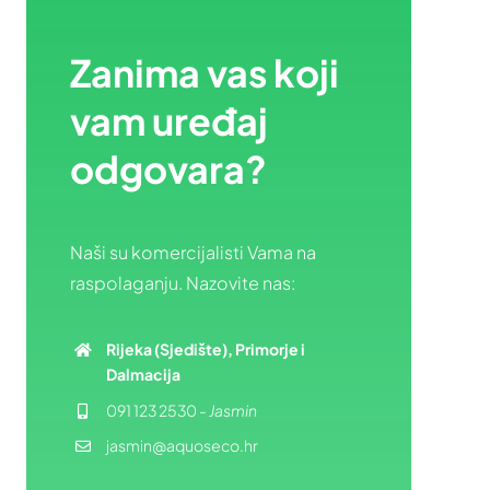
Zanima vas koji
vam uređaj
odgovara?
Naši su komercijalisti Vama na
raspolaganju. Nazovite nas:
Rijeka (Sjedište), Primorje i
Dalmacija
091 123 2530
-
Jasmin
jasmin@aquoseco.hr