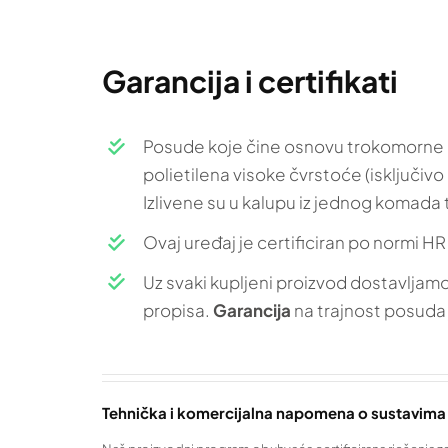
Garancija i certifikati
Posude koje čine osnovu trokomorne 
polietilena visoke čvrstoće (isključivo
Izlivene su u kalupu iz jednog komada
Ovaj uređaj je certificiran po normi H
Uz svaki kupljeni proizvod dostavljam
propisa.
Garancija
na trajnost posuda
Tehnička i komercijalna napomena o sustavim