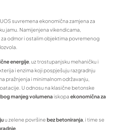
AQUOS suvremena ekonomična zamjena za
ku jamu. Namijenjena vikendicama,
 za odmor i ostalim objektima povremenog
dozvola.
rične energije
, uz trostupanjsku mehaničku i
erija i enzima koji pospješuju razgradnju
ima pražnjenja i minimalnom održavanju,
oatacije. U odnosu na klasične betonske
 zbog manjeg volumena
iskopa
ekonomična za
ju
u zelene površine
bez betoniranja
, i time se
radnje
.