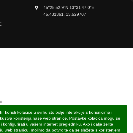
45°25'52.9"N 13°31'47.0"E
45.431361, 13.529707
E
o.
ćavanje otpadnih voda
 koristi kolačiće u svrhu što bolje interakcije s korisnicima i
skustva korištenja naše web stranice. Postavke kolačića mogu se
i i konfigurirati u vašem internet pregledniku. Ako i dalje želite
našu web stranicu, molimo da potvrdite da se slažete s korištenjem