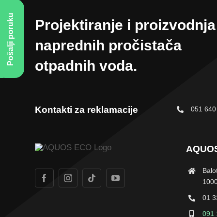
Pošalji poruku
Projektiranje i proizvodnja
naprednih pročistača
otpadnih voda.
Kontakti za reklamacije
051 640
AQUO
Balot
100
01 3
091 