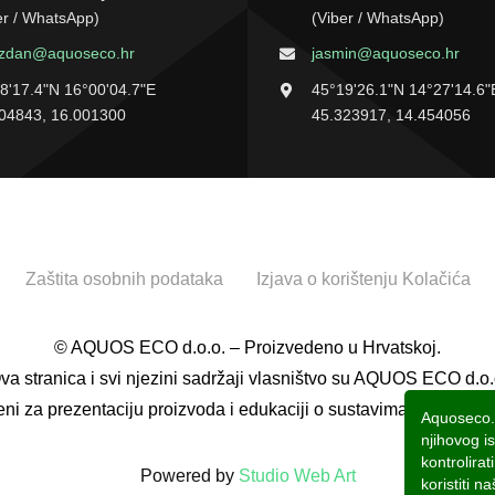
er / WhatsApp)
(Viber / WhatsApp)
ezdan@aquoseco.hr
jasmin@aquoseco.hr
8'17.4"N 16°00'04.7"E
45°19'26.1"N 14°27'14.6"
04843, 16.001300
45.323917, 14.454056
Zaštita osobnih podataka
Izjava o korištenju Kolačića
© AQUOS ECO d.o.o. – Proizvedeno u Hrvatskoj.
va stranica i svi njezini sadržaji vlasništvo su AQUOS ECO d.o.
eni za prezentaciju proizvoda i edukaciji o sustavima za pročiš
Aquoseco.hr
njihovog i
kontrolirat
Powered by
Studio Web Art
koristiti 