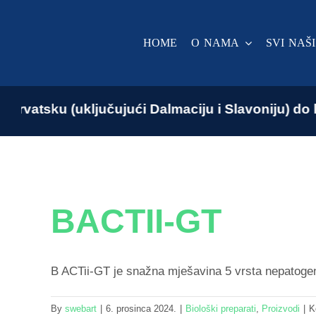
Skip
to
HOME
O NAMA
SVI NAŠ
content
atsku (uključujući Dalmaciju i Slavoniju) do kra
BACTII-GT
B ACTii-GT je snažna mješavina 5 vrsta nepatogenih
By
swebart
|
6. prosinca 2024.
|
Biološki preparati
,
Proizvodi
|
K