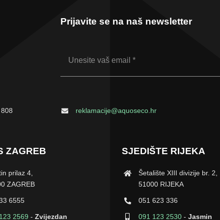
Prijavite se na naš newsletter
 808
reklamacije@aquoseco.hr
S ZAGREB
SJEDIŠTE RIJEKA
in prilaz 4,
Šetalište XIII divizije br. 2,
00 ZAGREB
51000 RIJEKA
33 6555
051 623 336
123 2569
-
Zvijezdan
091 123 2530
-
Jasmin