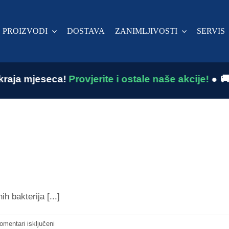
I PROIZVODI
DOSTAVA
ZANIMLJIVOSTI
SERVIS
ja mjeseca!
Provjerite i ostale naše akcije!
●
🚚 LJ
 bakterija [...]
za
omentari isključeni