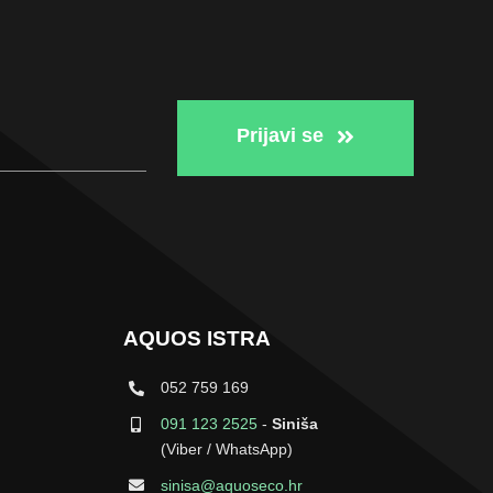
Prijavi se
AQUOS ISTRA
052 759 169
091 123 2525
-
Siniša
(Viber / WhatsApp)
sinisa@aquoseco.hr