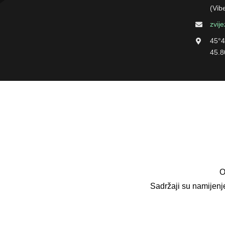
(Vib
zvij
45°4
45.8
O
Sadržaji su namijenj