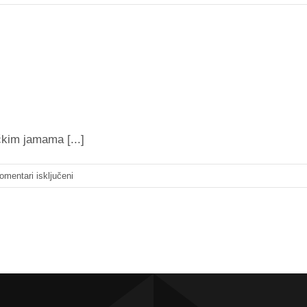
BACTII-
GT
čkim jamama [...]
za
omentari isključeni
SEPT-
O-
AID