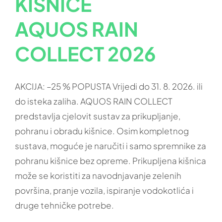
KIŠNICE
SERVIS
AQUOS RAIN
FAQ
COLLECT 2026
POŠALJI PORUKU
AKCIJA: –25 % POPUSTA Vrijedi do 31. 8. 2026. ili
do isteka zaliha. AQUOS RAIN COLLECT
predstavlja cjelovit sustav za prikupljanje,
pohranu i obradu kišnice. Osim kompletnog
sustava, moguće je naručiti i samo spremnike za
pohranu kišnice bez opreme. Prikupljena kišnica
može se koristiti za navodnjavanje zelenih
površina, pranje vozila, ispiranje vodokotlića i
druge tehničke potrebe.