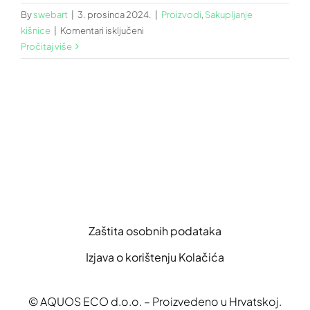
By
swebart
|
3. prosinca 2024.
|
Proizvodi
,
Sakupljanje
za
kišnice
|
Komentari isključeni
SUSTAV
Pročitaj više
ZA
SAKUPLJANJE
KIŠNICE
AQUOS
RAIN
COLLECT
Zaštita osobnih podataka
Izjava o korištenju Kolačića
© AQUOS ECO d.o.o. – Proizvedeno u Hrvatskoj.