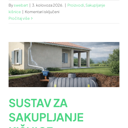
By
swebart
|
3. kolovoza 2026.
|
Proizvodi
,
Sakupljanje
za
kišnice
|
Komentari isključeni
SUSTAV
Pročitaj više
ZA
SAKUPLJANJE
KIŠNICE
AQUOS
RAIN
COLLECT
2026
SUSTAV ZA
SAKUPLJANJE