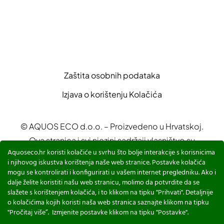
TAILOR
Zaštita osobnih podataka
Izjava o korištenju Kolačića
© AQUOS ECO d.o.o. – Proizvedeno u Hrvatskoj.
Ova stranica i svi njezini sadržaji vlasništvo su
Aquoseco.hr koristi kolačiće u svrhu što bolje interakcije s korisnicima
AQUOS ECO d.o.o.
i njihovog iskustva korištenja naše web stranice. Postavke kolačića
Sadržaji su namijenjeni za prezentaciju proizvoda i
mogu se kontrolirati i konfigurirati u vašem internet pregledniku. Ako i
edukaciji o sustavima za pročišćavanje otpadnih
dalje želite koristiti našu web stranicu, molimo da potvrdite da se
slažete s korištenjem kolačića, i to klikom na tipku "Prihvati". Detaljnije
voda
o kolačićima kojih koristi naša web stranica saznajte klikom na tipku
"Pročitaj više”. Izmjenite postavke klikom na tipku "Postavke".