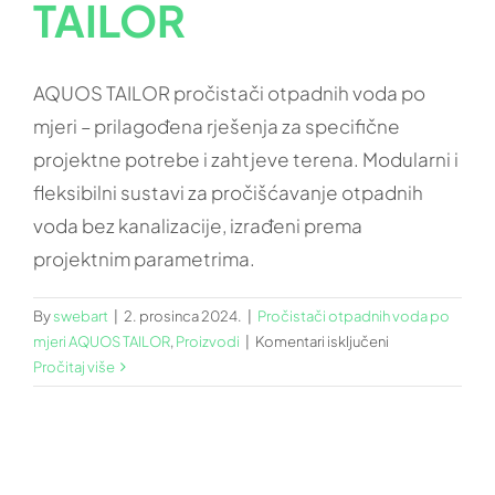
TAILOR
SERVIS
FAQ
AQUOS TAILOR pročistači otpadnih voda po
mjeri – prilagođena rješenja za specifične
POŠALJI PORUKU
projektne potrebe i zahtjeve terena. Modularni i
fleksibilni sustavi za pročišćavanje otpadnih
voda bez kanalizacije, izrađeni prema
projektnim parametrima.
By
swebart
|
2. prosinca 2024.
|
Pročistači otpadnih voda po
za
mjeri AQUOS TAILOR
,
Proizvodi
|
Komentari isključeni
Pročistači
Pročitaj više
otpadnih
voda
po
mjeri
Aquos